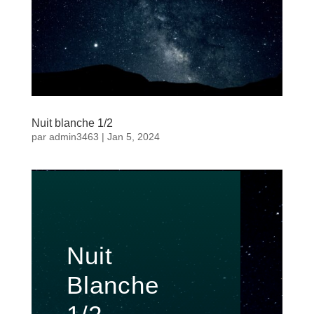
Nuit blanche 1/2
par
admin3463
|
Jan 5, 2024
Nuit
Blanche